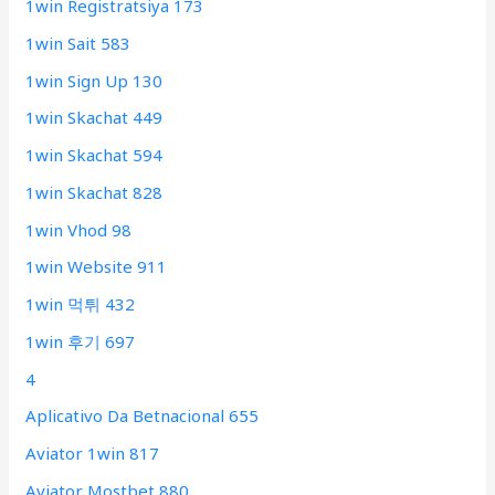
1win Registratsiya 173
1win Sait 583
1win Sign Up 130
1win Skachat 449
1win Skachat 594
1win Skachat 828
1win Vhod 98
1win Website 911
1win 먹튀 432
1win 후기 697
4
Aplicativo Da Betnacional 655
Aviator 1win 817
Aviator Mostbet 880