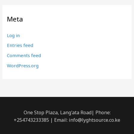
Meta
Log in
Entries feed
Comments feed
WordPress.org
One Stop Plaza, Lang'ata Road| Phone:
+254743233385 | Email: info@lyghtsource.co.ke