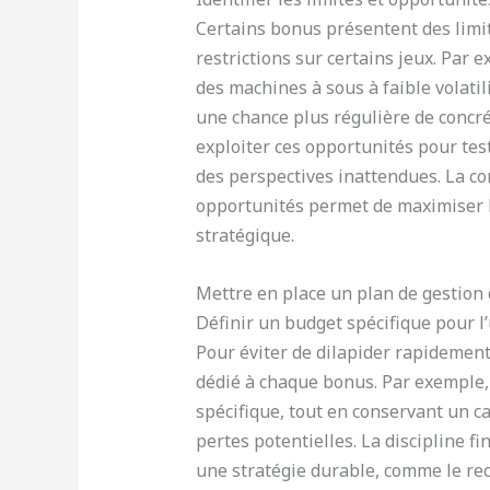
Certains bonus présentent des limit
restrictions sur certains jeux. Par
des machines à sous à faible volatili
une chance plus régulière de concrét
exploiter ces opportunités pour test
des perspectives inattendues. La co
opportunités permet de maximiser 
stratégique.
Mettre en place un plan de gestion
Définir un budget spécifique pour l
Pour éviter de dilapider rapidement 
dédié à chaque bonus. Par exemple, 
spécifique, tout en conservant un ca
pertes potentielles. La discipline f
une stratégie durable, comme le re