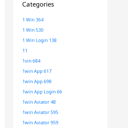
Categories
1 Win 364
1 Win 530
1 Win Login 138
11
1vin 684
1win App 617
1win App 698
1win App Login 66
1win Aviator 48
1win Aviator 595
1win Aviator 959