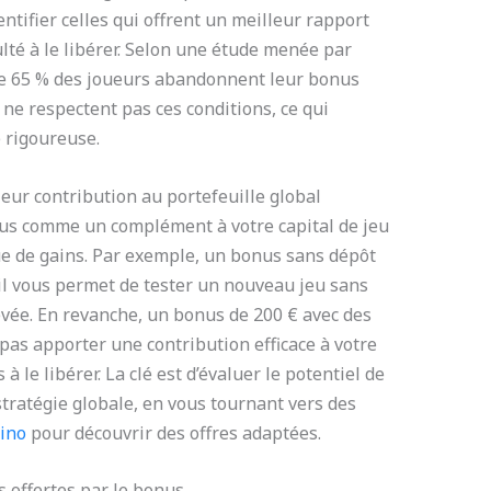
entifier celles qui offrent un meilleur rapport
culté à le libérer. Selon une étude menée par
 de 65 % des joueurs abandonnent leur bonus
ne respectent pas ces conditions, ce qui
 rigoureuse.
eur contribution au portefeuille global
onus comme un complément à votre capital de jeu
e de gains. Par exemple, un bonus sans dépôt
’il vous permet de tester un nouveau jeu sans
levée. En revanche, un bonus de 200 € avec des
 pas apporter une contribution efficace à votre
à le libérer. La clé est d’évaluer le potentiel de
tratégie globale, en vous tournant vers des
sino
pour découvrir des offres adaptées.
és offertes par le bonus