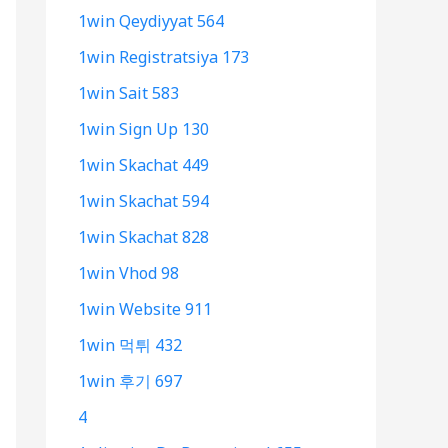
1win Qeydiyyat 564
1win Registratsiya 173
1win Sait 583
1win Sign Up 130
1win Skachat 449
1win Skachat 594
1win Skachat 828
1win Vhod 98
1win Website 911
1win 먹튀 432
1win 후기 697
4