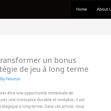
Home
About 
 transformer un bonus
atégie de jeu à long terme
 By
Felonzo
bler être une opportunité immédiate de
rer une croissance durable et rentable, il est
ratégique à long terme. Dans cet article, nous