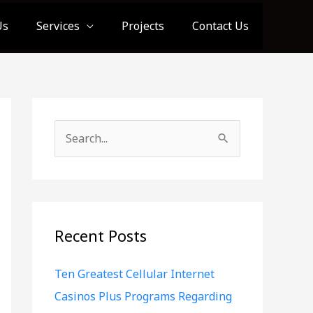
Us
Services
Projects
Contact Us
S
e
a
r
c
Recent Posts
h
Ten Greatest Cellular Internet
f
Casinos Plus Programs Regarding
o