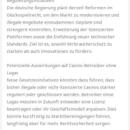
Regulierungsinitiativen
Die deutsche Regierung plant derzeit Reformen im
Glücksspielrecht, um den Markt zu modernisieren und
illegale Angebote einzudämmen. Geplant sind
strengere Kontrollen, Erweiterung der lizenzierten
Plattformen sowie die Einführung neuer technischer
Standards. Ziel ist es, sowohl Verbraucherschutz zu
stärken als auch Innovationen zu fördern.
Potenzielle Auswirkungen auf Casino-Betreiber ohne
Lugas
Neue Gesetzesinitiativen könnten dazu führen, dass
bisher illegale oder nicht-lizenzierte Casinos stärker
reguliert oder geschlossen werden. Betreiber ohne
Lugas müssten in Zukunft entweder eine Lizenz
beantragen oder ihr Geschäftsmodell anpassen. Dies
könnte kurzfristig zu Marktbereinigungen führen,
langfristig aber für mehr Rechtssicherheit sorgen.