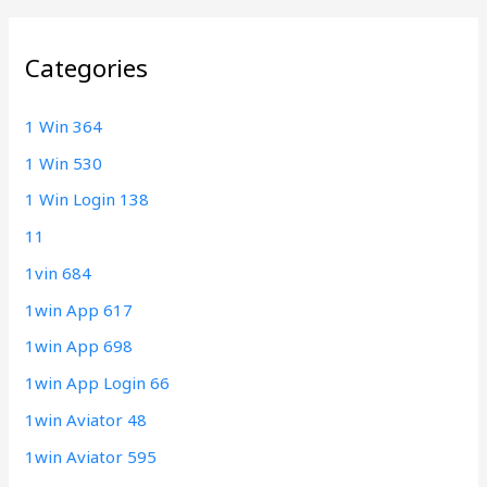
Categories
1 Win 364
1 Win 530
1 Win Login 138
11
1vin 684
1win App 617
1win App 698
1win App Login 66
1win Aviator 48
1win Aviator 595