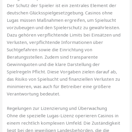
Der Schutz der Spieler ist ein zentrales Element der
deutschen Glücksspielgesetzgebung. Casinos ohne
Lugas müssen Maßnahmen ergreifen, um Spielsucht
vorzubeugen und den Spielerschutz zu gewährleisten.
Dazu gehören verpflichtende Limits bei Einsätzen und
Verlusten, verpflichtende Informationen über
Suchtgefahren sowie die Einrichtung von
Beratungsstellen. Zudem sind transparente
Gewinnquoten und die klare Darstellung der
Spielregeln Pflicht. Diese Vorgaben zielen darauf ab,
das Risiko von Spielsucht und finanziellen Verlusten zu
minimieren, was auch für Betreiber eine größere
Verantwortung bedeutet.
Regelungen zur Lizenzierung und Überwachung
Ohne die spezielle Lugas-Lizenz operieren Casinos in
einem rechtlich komplexen Umfeld. Die Zuständigkeit
liegt bei den jeweiligen Landesbehörden, die die