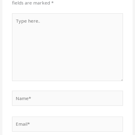
fields are marked
*
Type
here..
Name*
Email*