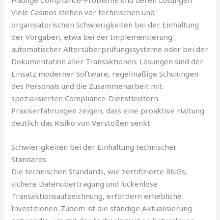
Häufige Compliance-Probleme und deren Lösungen
Viele Casinos stehen vor technischen und
organisatorischen Schwierigkeiten bei der Einhaltung
der Vorgaben, etwa bei der Implementierung
automatischer Altersüberprüfungssysteme oder bei der
Dokumentation aller Transaktionen. Lösungen sind der
Einsatz moderner Software, regelmäßige Schulungen
des Personals und die Zusammenarbeit mit
spezialisierten Compliance-Dienstleistern.
Praxiserfahrungen zeigen, dass eine proaktive Haltung
deutlich das Risiko von Verstößen senkt.
Schwierigkeiten bei der Einhaltung technischer
Standards
Die technischen Standards, wie zertifizierte RNGs,
sichere Datenübertragung und lückenlose
Transaktionsaufzeichnung, erfordern erhebliche
Investitionen. Zudem ist die ständige Aktualisierung