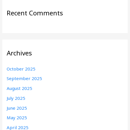
Recent Comments
Archives
October 2025
September 2025
August 2025
July 2025
June 2025
May 2025
April 2025