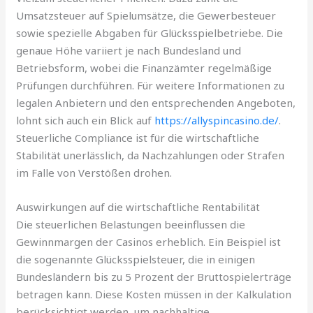
Umsatzsteuer auf Spielumsätze, die Gewerbesteuer
sowie spezielle Abgaben für Glücksspielbetriebe. Die
genaue Höhe variiert je nach Bundesland und
Betriebsform, wobei die Finanzämter regelmäßige
Prüfungen durchführen. Für weitere Informationen zu
legalen Anbietern und den entsprechenden Angeboten,
lohnt sich auch ein Blick auf
https://allyspincasino.de/
.
Steuerliche Compliance ist für die wirtschaftliche
Stabilität unerlässlich, da Nachzahlungen oder Strafen
im Falle von Verstößen drohen.
Auswirkungen auf die wirtschaftliche Rentabilität
Die steuerlichen Belastungen beeinflussen die
Gewinnmargen der Casinos erheblich. Ein Beispiel ist
die sogenannte Glücksspielsteuer, die in einigen
Bundesländern bis zu 5 Prozent der Bruttospielerträge
betragen kann. Diese Kosten müssen in der Kalkulation
berücksichtigt werden, um nachhaltige