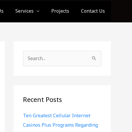
Us
Services
Projects
Contact Us
S
e
a
r
c
Recent Posts
h
Ten Greatest Cellular Internet
f
Casinos Plus Programs Regarding
o