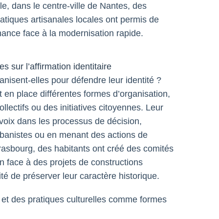
e, dans le centre-ville de Nantes, des
ratiques artisanales locales ont permis de
ance face à la modernisation rapide.
 sur l’affirmation identitaire
sent-elles pour défendre leur identité ?
en place différentes formes d’organisation,
llectifs ou des initiatives citoyennes. Leur
r voix dans les processus de décision,
rbanistes ou en menant des actions de
trasbourg, des habitants ont créé des comités
n face à des projets de constructions
té de préserver leur caractère historique.
es et des pratiques culturelles comme formes