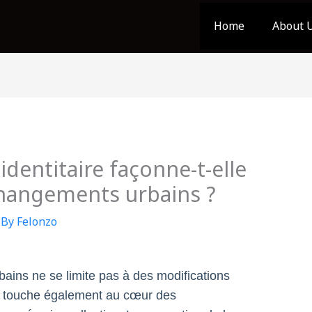
Home
About 
dentitaire façonne-t-elle
changements urbains ?
 By
Felonzo
ains ne se limite pas à des modifications
le touche également au cœur des