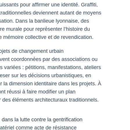
puissants pour affirmer une identité. Graffiti,
s traditionnelles deviennent autant de moyens
ation. Dans la banlieue lyonnaise, des
ture murale pour représenter l’histoire du
e mémoire collective et de revendication.
rojets de changement urbain
uvent coordonnées par des associations ou
 variées : pétitions, manifestations, ateliers
 peser sur les décisions urbanistiques, en
er la dimension identitaire dans les projets. À
nt réussi à faire modifier un plan
des éléments architecturaux traditionnels.
dans la lutte contre la gentrification
matériel comme acte de résistance