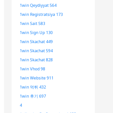
1win Qeydiyyat 564
1win Registratsiya 173
1win Sait 583
1win Sign Up 130
1win Skachat 449
1win Skachat 594
1win Skachat 828
1win Vhod 98
1win Website 911
1win 먹튀 432
1win 후기 697
4