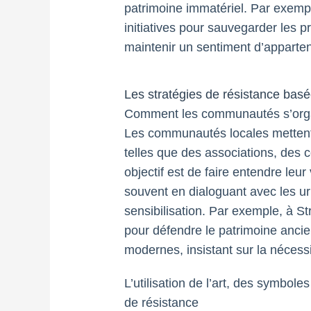
patrimoine immatériel. Par exempl
initiatives pour sauvegarder les p
maintenir un sentiment d’apparten
Les stratégies de résistance basées
Comment les communautés s’organi
Les communautés locales mettent 
telles que des associations, des co
objectif est de faire entendre leu
souvent en dialoguant avec les u
sensibilisation. Par exemple, à S
pour défendre le patrimoine ancie
modernes, insistant sur la nécessi
L’utilisation de l’art, des symbol
de résistance