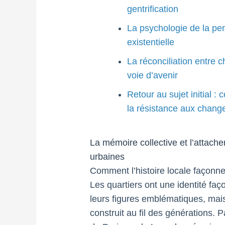
gentrification
La psychologie de la per
existentielle
La réconciliation entre c
voie d’avenir
Retour au sujet initial 
la résistance aux chang
La mémoire collective et l’attache
urbaines
Comment l’histoire locale façonne
Les quartiers ont une identité faç
leurs figures emblématiques, mais
construit au fil des générations.