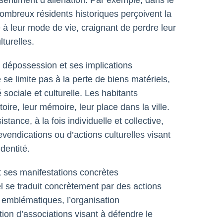
ntiment d’aliénation. Par exemple, dans le
 nombreux résidents historiques perçoivent la
à leur mode de vie, craignant de perdre leur
turelles.
 dépossession et ses implications
e limite pas à la perte de biens matériels,
 sociale et culturelle. Les habitants
toire, leur mémoire, leur place dans la ville.
stance, à la fois individuelle et collective,
vendications ou d’actions culturelles visant
dentité.
et ses manifestations concrètes
el se traduit concrètement par des actions
x emblématiques, l’organisation
ion d’associations visant à défendre le