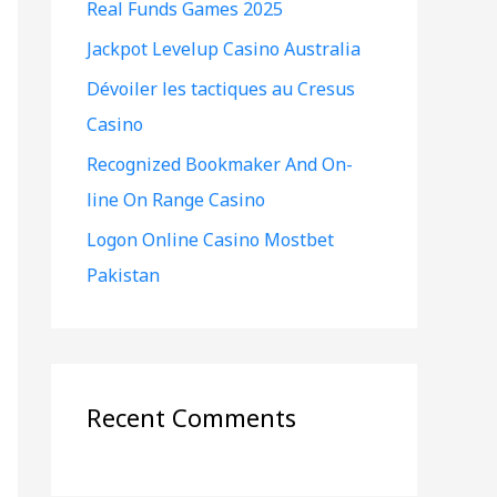
Real Funds Games 2025
r
:
Jackpot Levelup Casino Australia
Dévoiler les tactiques au Cresus
Casino
Recognized Bookmaker And On-
line On Range Casino
Logon Online Casino Mostbet
Pakistan
Recent Comments