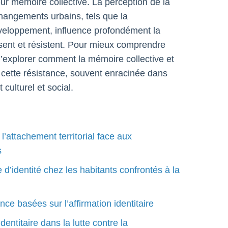
eur mémoire collective. La perception de la
changements urbains, tels que la
développement, influence profondément la
sent et résistent. Pour mieux comprendre
 d’explorer comment la mémoire collective et
t cette résistance, souvent enracinée dans
culturel et social.
l’attachement territorial face aux
s
 d’identité chez les habitants confrontés à la
nce basées sur l’affirmation identitaire
entitaire dans la lutte contre la