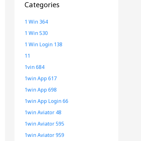
Categories
1 Win 364
1 Win 530
1 Win Login 138
11
1vin 684
1win App 617
1win App 698
1win App Login 66
1win Aviator 48
1win Aviator 595
1win Aviator 959