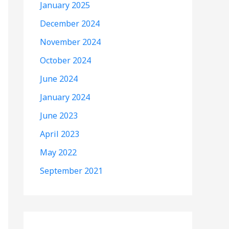
January 2025
December 2024
November 2024
October 2024
June 2024
January 2024
June 2023
April 2023
May 2022
September 2021