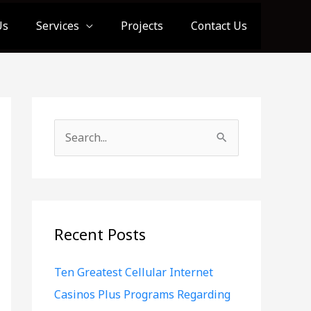
Us
Services
Projects
Contact Us
S
e
a
r
c
Recent Posts
h
Ten Greatest Cellular Internet
f
Casinos Plus Programs Regarding
o