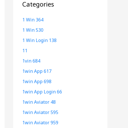
Categories
1 Win 364
1 Win 530
1 Win Login 138
11
1vin 684
1win App 617
1win App 698
1win App Login 66
1win Aviator 48
1win Aviator 595
1win Aviator 959