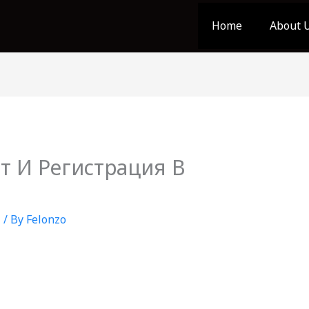
Home
About 
 И Регистрация В
1
/ By
Felonzo