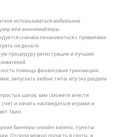
раткое использоваться мобильное
узер или анонимайзеры.
дуется сначала ознакомиться с правилами
грать на деньги.
стую процедуру регистрации и лучшие
зователей.
жность помощь финансовые транзакции,
ми, запускать любые типы игр (из раздела
простых шагов, вам сможете внести
 счет и начать наслаждаться играми и
ает 1вин.
яркие баннеры онлайн казино, пункты
ии. Отсюда можно попасть в слоты, в