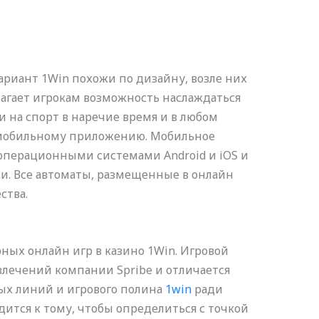
риант 1Win похожи по дизайну, возле них
лагает игрокам возможность наслаждаться
 на спорт в наречие время и в любом
 мобильному приложению. Мобильное
операционными системами Android и iOS и
ки. Все автоматы, размещенные в онлайн
ства.
ярных онлайн игр в казино 1Win. Игровой
влечений компании Spribe и отличается
х линий и игрового полина
1win
ради
дится к тому, чтобы определиться с точкой