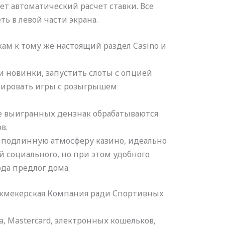
ет автоматический расчет ставки. Все
ь в левой части экрана.
ам к тому же настоящий раздел Casino и
и новинки, запустить слоты с опцией
вировать игры с розыгрышем
ие выигранных дензнак обрабатываются
в.
т подлинную атмосферу казино, идеально
 социального, но при этом удобного
ода предлог дома.
Букмекерская Компания ради Спортивных
a, Mastercard, электронных кошельков,