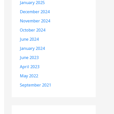
January 2025
December 2024
November 2024
October 2024
June 2024
January 2024
June 2023
April 2023
May 2022
September 2021