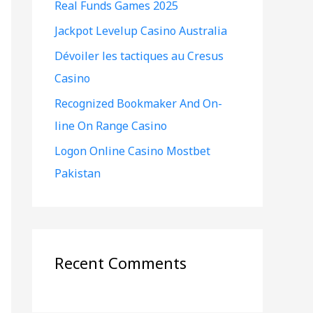
Real Funds Games 2025
r
:
Jackpot Levelup Casino Australia
Dévoiler les tactiques au Cresus
Casino
Recognized Bookmaker And On-
line On Range Casino
Logon Online Casino Mostbet
Pakistan
Recent Comments