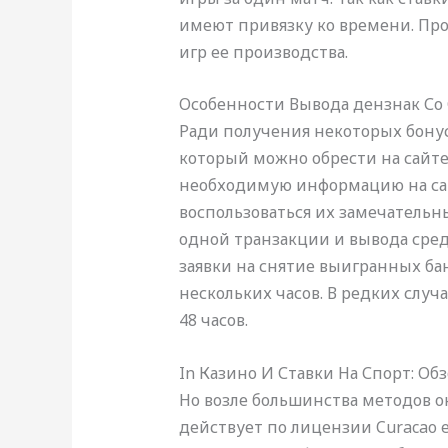
имеют привязку ко времени. Пр
игр ее производства.
Особенности Вывода дензнак Со 
Ради получения некоторых бонус
который можно обрести на сайте
необходимую информацию на сай
воспользоваться их замечатель
одной транзакции и вывода сред
заявки на снятие выигранных ба
нескольких часов. В редких случ
48 часов.
In Казино И Ставки На Спорт: Об
Но возле большинства методов он
действует по лицензии Curacao 