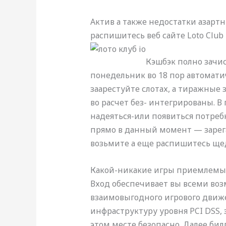
Актив а также недостатки азарт
распишитесь веб сайте Loto Club
Кэшбэк полно зачис
понедельник во 18 пор автомати
заарестуйте слотах, а тиражные 
во расчет без- интегрированы. В 
надеяться-или появиться потребн
прямо в данный момент — зарега
возьмите а еще распишитесь ще
Какой-никакие игры приемлемы 
Вход обеспечивает вы всеми во
взаимовыгодного игрового движе
инфраструктуру уровня PCI DSS,
этом месте безопасно. Далее бил