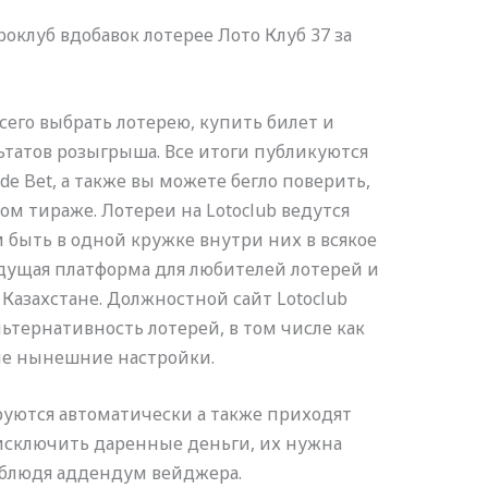
оклуб вдобавок лотерее Лото Клуб 37 за
его выбрать лотерею, купить билет и
ьтатов розыгрыша. Все итоги публикуются
 de Bet, а также вы можете бегло поверить,
м тираже. Лотереи на Lotoclub ведутся
м быть в одной кружке внутри них в всякое
ведущая платформа для любителей лотерей и
Казахстане. Должностной сайт Lotoclub
тернативность лотерей, в том числе как
ые нынешние настройки.
уются автоматически а также приходят
исключить даренные деньги, их нужна
 блюдя аддендум вейджера.