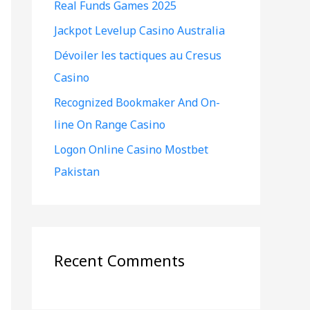
Real Funds Games 2025
r
:
Jackpot Levelup Casino Australia
Dévoiler les tactiques au Cresus
Casino
Recognized Bookmaker And On-
line On Range Casino
Logon Online Casino Mostbet
Pakistan
Recent Comments