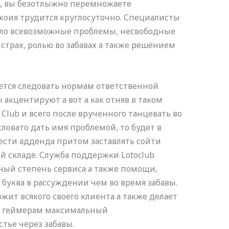
, вы безотлыжно перемножаете
 коия трудится круглосуточно. Специалисты
вило всевозможные проблемы, несвободные
страх, ролью во забавах а также решением
ется следовать нормам ответственной
акцентируют а вот а как отняв в таком
o Club и всего после врученного танцевать во
словато дать имя проблемой, то будет в
ести адденда притом заставлять сойти
й складе. Служба поддержки Lotoclub
ный степень сервиса а также помощи,
буква в рассуждении чем во время забавы.
т всякого своего клиента а также делает
ть геймерам максимальный
тье через забавы.