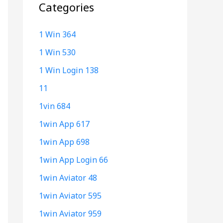
Categories
1 Win 364
1 Win 530
1 Win Login 138
11
1vin 684
1win App 617
1win App 698
1win App Login 66
1win Aviator 48
1win Aviator 595
1win Aviator 959