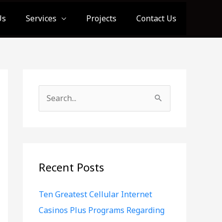
Us
Services
Projects
Contact Us
S
e
a
r
c
Recent Posts
h
Ten Greatest Cellular Internet
f
Casinos Plus Programs Regarding
o