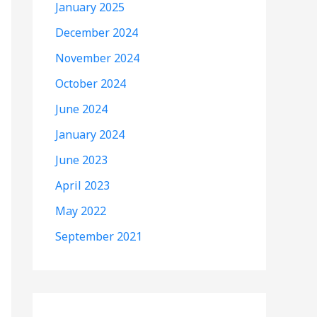
January 2025
December 2024
November 2024
October 2024
June 2024
January 2024
June 2023
April 2023
May 2022
September 2021