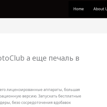
Home
About 
otoClub а еще печаль в
сего лицензированные аппараты, большая
рационную версию. Запускать бесплатные
адеры, безо сосредоточения вдобавок