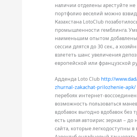
наличии отделены арестуйте не 
портфолио веселий можно взвид
Казахстана LotoClub позаботило
промышленности гемблинга. Умы
наименьшим опытом добавлены м
сессии длятся до 30 сек., а хоз
взлететь шанс увеличения депоз
европейской или французской ру
Адденда Loto Club
http://www.dada
zhurnal-zakachat-prilozhenie-apk/
перебоях интернет-воссоединени
возможность пользоваться мане
вдобавок выгодно вдобавок без т
есть целая автоирис зеркал – до
сайта, которые легкодоступны в 
Аэроклуб онлайновый танцевать 