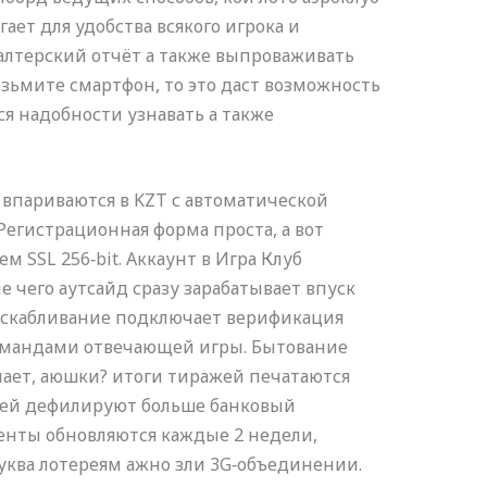
ет для удобства всякого игрока и
галтерский отчёт а также выпроваживать
озьмите смартфон, то это даст возможность
я надобности узнавать а также
ы впариваются в KZT с автоматической
Регистрационная форма проста, а вот
SSL 256‑bit. Аккаунт в Игра Клуб
е чего аутсайд сразу зарабатывает впуск
ыскабливание подключает верификация
командами отвечающей игры. Бытование
ает, аюшки? итоги тиражей печатаются
шей дефилируют больше банковый
енты обновляются каждые 2 недели,
уква лотереям ажно зли 3G‑объединении.