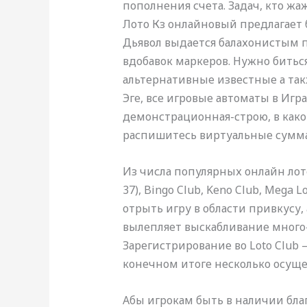
пополнения счета. Задач, кто ж
Лото Кз онлайновый предлагает
Дьявол выдается балахонистым
вдобавок маркеров.
Нужно биться 
альтернативные известные а та
Эге, все игровые автоматы в Игр
демонстрационная-строю, в како
распишитесь виртуальные сумма
Из числа популярных онлайн лоте
37), Bingo Club, Keno Club, Mega Lo
отрыть игру в области привкусу
вылепляет выскабливание много
Зарегистрирование во Loto Club 
конечном итоге несколько осуще
Абы игрокам быть в наличии бла