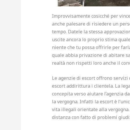
Improvvisamente cosicché per vincere
anche palesare di risiedere un perso
tempo. Datele la stessa approvazion
uscite ancora lo proprio stima quale
niente che tu possa offrirle per farl
quale abbia privazione di abitare sa
realtà non rispetti loro anche il co
Le agenzie di escort offrono servizi 
escort addirittura i clientela. La leg
concepita verso aiutare l’agenzia dal
la vergogna. Infatti la escort è l’uni
vita illegali orientate alla vergogn
distanza con fatto di problemi giudiz