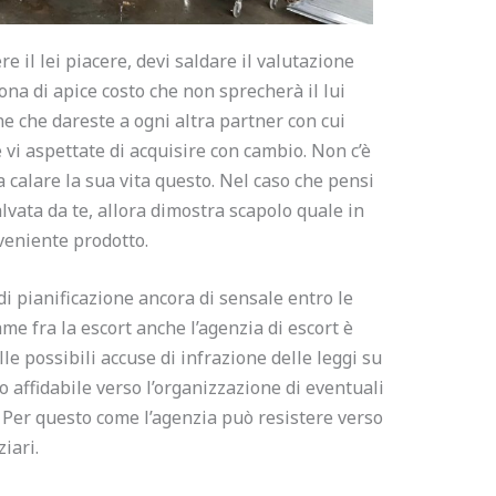
 il lei piacere, devi saldare il valutazione
na di apice costo che non sprecherà il lui
e che dareste a ogni altra partner con cui
 vi aspettate di acquisire con cambio. Non c’è
a calare la sua vita questo. Nel caso che pensi
lvata da te, allora dimostra scapolo quale in
nveniente prodotto.
di pianificazione ancora di sensale entro le
ame fra la escort anche l’agenzia di escort è
le possibili accuse di infrazione delle leggi su
co affidabile verso l’organizzazione di eventuali
a. Per questo come l’agenzia può resistere verso
iari.