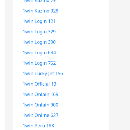
1win Kazino 79
1win Kazino 928
1win Login 121
1win Login 329
1win Login 390
1win Login 634
1win Login 752
1win Lucky Jet 156
1win Official 13
1win Onlain 169
1win Onlain 900
1win Online 627
1win Peru 183