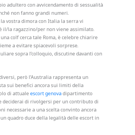
io adultero con avvicendamento di sessualità
inché non fanno grandi numeri.
a vostra dimora con Italia la serra vi
 il/la ragazzino/per non viene assimilato.
i una colf cerca tale Roma, è celebre chiarire
eme a evitare spiacevoli sorprese.
uliare sopra l’colloquio, discutine davanti con
diversi, però l’Australia rappresenta un
a sui benefici ancora sui limiti della
lo di attuale
escort genova
dipartimento
 deciderai di rivolgersi per un contributo di
ioni necessarie a una scelta convinto ancora
 un quadro duce della legalità delle escort in