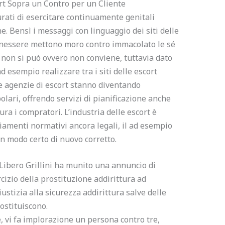
ort Sopra un Contro per un Cliente
urati di esercitare continuamente genitali
e. Bensì i messaggi con linguaggio dei siti delle
 benessere mettono moro contro immacolato le sé
a non si può ovvero non conviene, tuttavia dato
 esempio realizzare tra i siti delle escort
Le agenzie di escort stanno diventando
lari, offrendo servizi di pianificazione anche
ura i compratori. L’industria delle escort è
amenti normativi ancora legali, il ad esempio
n modo certo di nuovo corretto.
 Libero Grillini ha munito una annuncio di
rcizio della prostituzione addirittura ad
iustizia alla sicurezza addirittura salve delle
ostituiscono.
 vi fa implorazione un persona contro tre,