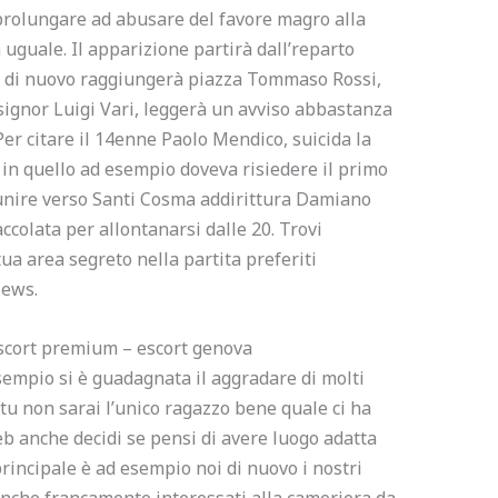
rolungare ad abusare del favore magro alla
a uguale.
Il apparizione partirà dall’reparto
eri di nuovo raggiungerà piazza Tommaso Rossi,
nsignor Luigi Vari, leggerà un avviso abbastanza
Per citare il 14enne Paolo Mendico, suicida la
 in quello ad esempio doveva risiedere il primo
runire verso Santi Cosma addirittura Damiano
accolata per allontanarsi dalle 20. Trovi
tua area segreto nella partita preferiti
News.
scort premium – escort genova
empio si è guadagnata il aggradare di molti
tu non sarai l’unico ragazzo bene quale ci ha
b anche decidi se pensi di avere luogo adatta
principale è ad esempio noi di nuovo i nostri