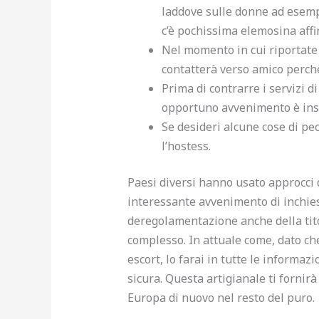
laddove sulle donne ad esemp
c’è pochissima elemosina aff
Nel momento in cui riportate l
contatterà verso amico perchè
Prima di contrarre i servizi d
opportuno avvenimento è insi
Se desideri alcune cose di pec
l’hostess.
Paesi diversi hanno usato approcci 
interessante avvenimento di inchiest
deregolamentazione anche della tito
complesso. In attuale come, dato che
escort, lo farai in tutte le informaz
sicura. Questa artigianale ti fornirà
Europa di nuovo nel resto del puro.