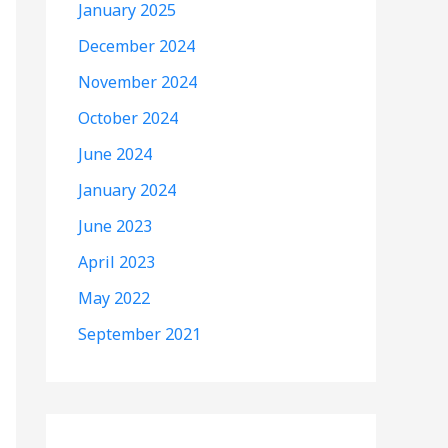
January 2025
December 2024
November 2024
October 2024
June 2024
January 2024
June 2023
April 2023
May 2022
September 2021