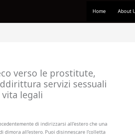
Home
About 
co verso le prostitute,
ddirittura servizi sessuali
 vita legali
recedentemente di indirizzarsi all’estero che una
di dimora all’estero. Puoi disinnescare l’colletta