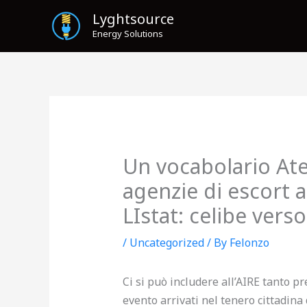
Skip
Lyghtsource
to
Energy Solutions
content
Un vocabolario Ate
agenzie di escort a
LIstat: celibe verso
/
Uncategorized
/ By
Felonzo
Ci si può includere all’AIRE tanto p
evento arrivati nel tenero cittadina 