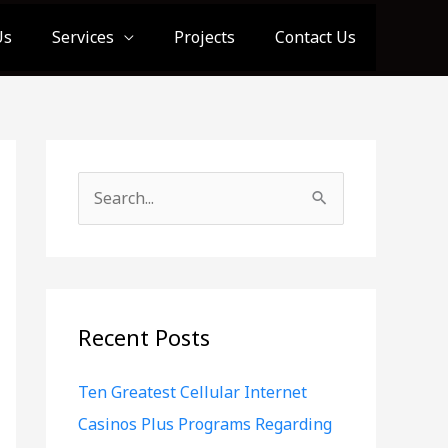
Us
Services
Projects
Contact Us
S
e
a
r
c
Recent Posts
h
Ten Greatest Cellular Internet
f
Casinos Plus Programs Regarding
o