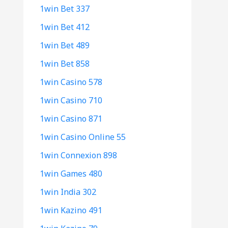
1win Bet 337
1win Bet 412
1win Bet 489
1win Bet 858
1win Casino 578
1win Casino 710
1win Casino 871
1win Casino Online 55
1win Connexion 898
1win Games 480
1win India 302
1win Kazino 491