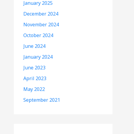
January 2025
December 2024
November 2024
October 2024
June 2024
January 2024
June 2023
April 2023
May 2022
September 2021