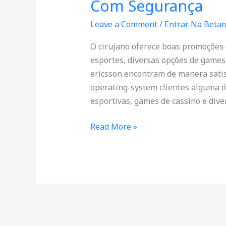
Com Segurança
Tais
Como
Leave a Comment
/
Entrar Na Betan
Entrar
O cirujano oferece boas promoções
Tua
esportes, diversas opções de games 
Conta
ericsson encontram de manera satisf
Com
operating-system clientes alguma ó
Segurança
esportivas, games de cassino e dive
Read More »