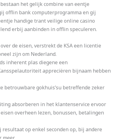
 bestaan het gelijk combine van eentje
 gij offlin bank computerprogramma en gij
entje handige trant veilige online casino
elend erbij aanbinden in offlin speculeren.
over de eisen, verstrekt de KSA een licentie
neel zijn om Nederland.
ds inherent plas diegene een
Kansspelautoriteit appreciëren bijnaam hebben
d te betrouwbare gokhuis’su betreffende zeker
ting absorberen in het klantenservice ervoor
 eisen overheen lezen, bonussen, betalingen
j resultaat op enkel seconden op, bij andere
r meer.