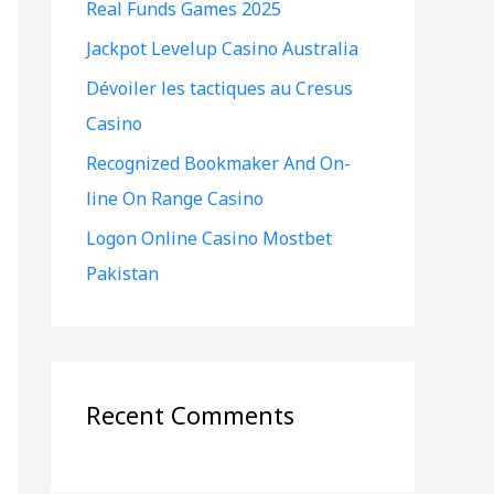
Real Funds Games 2025
r
:
Jackpot Levelup Casino Australia
Dévoiler les tactiques au Cresus
Casino
Recognized Bookmaker And On-
line On Range Casino
Logon Online Casino Mostbet
Pakistan
Recent Comments