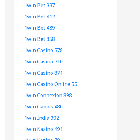
1win Bet 337
1win Bet 412
1win Bet 489
1win Bet 858
1win Casino 578
1win Casino 710
1win Casino 871
1win Casino Online 55
1win Connexion 898
1win Games 480
1win India 302
1win Kazino 491