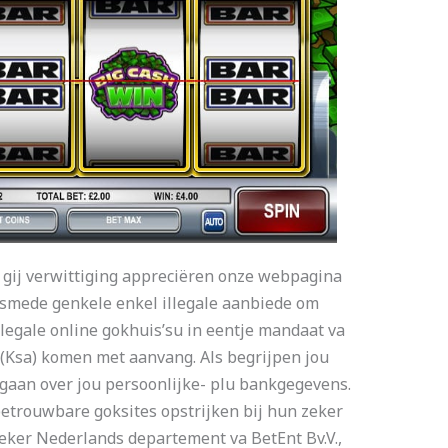
 gij verwittiging appreciëren onze webpagina
alsmede genkele enkel illegale aanbiede om
 legale online gokhuis’su in eentje mandaat va
 (Ksa) komen met aanvang. Als begrijpen jou
egaan over jou persoonlijke- plu bankgegevens.
etrouwbare goksites opstrijken bij hun zeker
 zeker Nederlands departement va BetEnt Bv.V.,