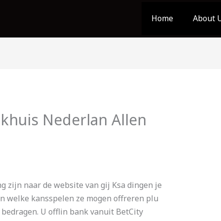
Home
About 
khuis Nederlan Allen
 zijn naar de website van gij Ksa dingen je
en welke kansspelen ze mogen offreren plu
bedragen. U offlin bank vanuit BetCity