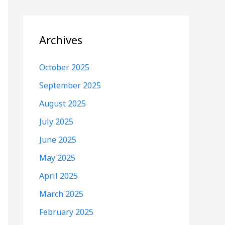
Archives
October 2025
September 2025
August 2025
July 2025
June 2025
May 2025
April 2025
March 2025
February 2025