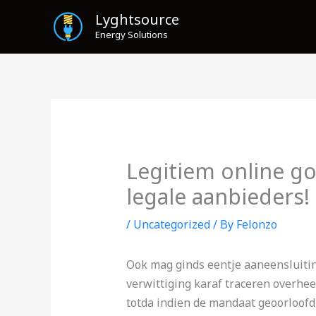
Skip
Lyghtsource
to
Energy Solutions
content
Legitiem online go
legale aanbieders!
/
Uncategorized
/ By
Felonzo
Ook mag ginds eentje aaneensluiting
verwittiging karaf traceren overhe
totda indien de mandaat geoorloofd 