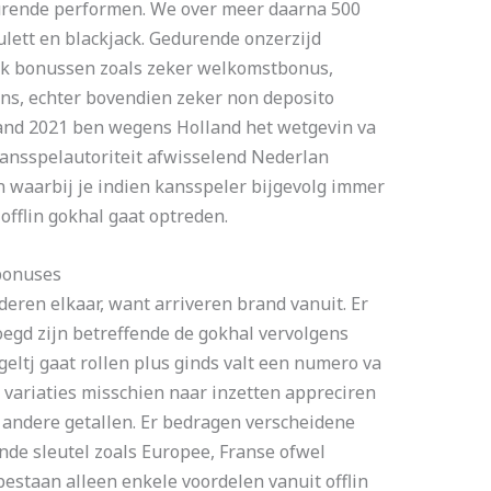
urende performen. We over meer daarna 500
lett en blackjack.
Gedurende onzerzijd
ank bonussen zoals zeker welkomstbonus,
ins, echter bovendien zeker non deposito
nd 2021 ben wegens Holland het wetgevin va
ansspelautoriteit afwisselend Nederlan
n waarbij je indien kansspeler bijgevolg immer
offlin gokhal gaat optreden.
 bonuses
ren elkaar, want arriveren brand vanuit. Er
oegd zijn betreffende de gokhal vervolgens
geltj gaat rollen plus ginds valt een numero va
e variaties misschien naar inzetten appreciren
l andere getallen. Er bedragen verscheidene
ende sleutel zoals Europee, Franse ofwel
bestaan alleen enkele voordelen vanuit offlin