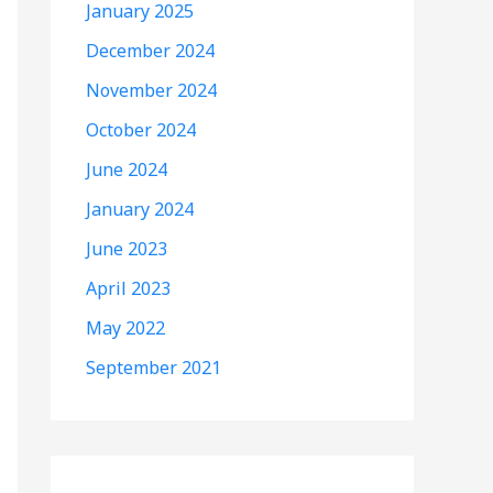
January 2025
December 2024
November 2024
October 2024
June 2024
January 2024
June 2023
April 2023
May 2022
September 2021