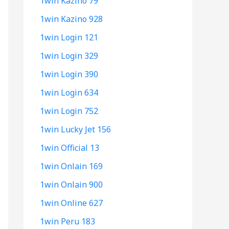
1win Kazino 79
1win Kazino 928
1win Login 121
1win Login 329
1win Login 390
1win Login 634
1win Login 752
1win Lucky Jet 156
1win Official 13
1win Onlain 169
1win Onlain 900
1win Online 627
1win Peru 183