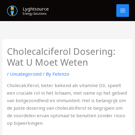
Skip
Lyghtsource
to
Energy Solutions
content
Cholecalciferol Dosering:
Wat U Moet Weten
/
Uncategorized
/ By
Felonzo
Cholecalciferol, beter bekend als vitamine D3, speelt
een cruciale rol in het lichaam, met name op het gebied
van botgezondheid en immuniteit. Het is belangrijk om
de juiste dosering van cholecalciferol te begrijpen om
de voordelen ervan optimaal te benutten zonder risico
op bijwerkingen.