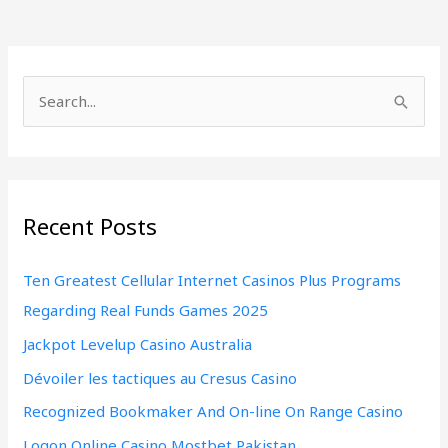
S
e
a
r
Recent Posts
c
h
Ten Greatest Cellular Internet Casinos Plus Programs
f
Regarding Real Funds Games 2025
o
Jackpot Levelup Casino Australia
r
:
Dévoiler les tactiques au Cresus Casino
Recognized Bookmaker And On-line On Range Casino
Logon Online Casino Mostbet Pakistan